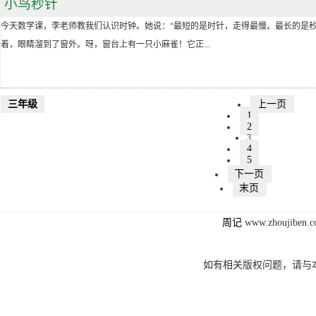
小鸟秒针
今天数学课，李老师教我们认识时钟。她说：“最短的是时针，走得最慢。最长的是秒
着，眼睛溜到了窗外。呀，窗台上有一只小麻雀！它正...
三年级
上一页
1
2
3
4
5
下一页
末页
周记
www.zhoujibe
如有相关版权问题，请与