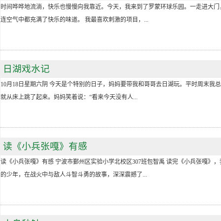
时间哗哗地流淌，快乐也慢慢向我靠近。今天，我来到了罗蒙环球乐园。一走进大门
连空气中都充满了快乐的味道。 我最喜欢刺激的项目，...
日湖戏水记
10月18日星期六阴 今天是个特别的日子，妈妈要带我和哥哥去日湖玩。平时周末我
就从床上跳了起来。妈妈笑着说：“看来今天没有人...
读《小兵张嘎》有感
读《小兵张嘎》有感 宁波市鄞州区实验小学北校区307班包智禹 读完《小兵张嘎》
的少年，在战火中与敌人斗智斗勇的故事，深深震撼了...