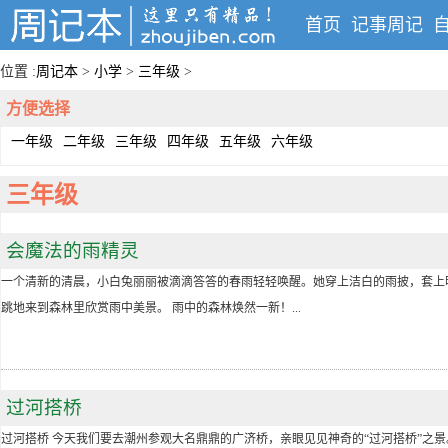
首页
记事周记
位置 :
周记本
>
小学
>
三年级
>
方便选择
一年级
二年级
三年级
四年级
五年级
六年级
三年级
会魔法的雨精灵
一个清新的清晨，小白兔丽丽被滴滴答答的春雨轻轻唤醒。她穿上洁白的雨披，套上
跳地来到森林里欣赏雨中美景。 雨中的森林焕然一新！...
过河搭桥
过河搭桥 今天我们要去潮州参观大名鼎鼎的广济桥，亲眼见见神奇的“过河搭桥”之景