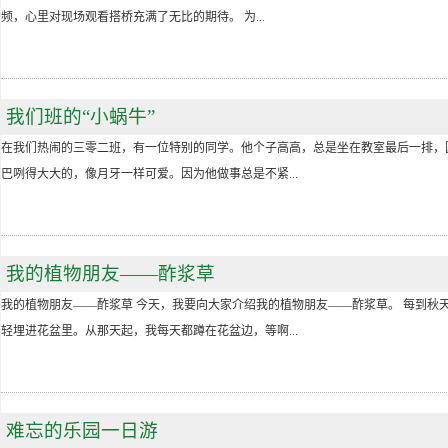
频，心里对现场观看搭桥充满了无比的期待。 为...
我们班的“小蜗牛”
在我们热闹的三零二班，有一位特别的同学。他个子高高，总是坐在教室最后一排，
巴咧得大大的，像月牙一样可爱。因为他做事总是不紧...
我的植物朋友——酢浆草
我的植物朋友——酢浆草 今天，我要向大家介绍我的植物朋友——酢浆草。 每到秋
轻埋进花盆里。从那天起，我每天都蹲在花盆边，等啊...
难忘的乐园一日游