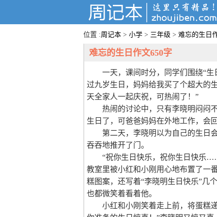
位置 :
周记本
>
小学
>
三年级
>
难忘的生日作
难忘的生日作文650字
一天，课间时分，同学们围绕“生
过九岁生日，妈妈给我买了个超大的生
天全家人一起庆祝，可热闹了！”
热闹的讨论中，只有李晓明闷闷
生日了，可爸爸妈妈在外地工作，会
第二天，李晓明以为自己的生日
吞吞地推开了门。
“祝你生日快乐，祝你生日快乐…
教室里被小红和小刚用心地布置了一
糕图案，还写着“李晓明生日快乐”几
也都微笑着看着他。
小红和小刚笑着走上前，将蛋糕递