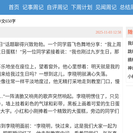
首页
记事周记
自评周记
下周计划
见闻周记
总结
文650字
随
2025-11-03 12:58
我
日”话题聊得兴致勃勃。一个同学眉飞色舞地分享：“我上周
日蛋糕！”另一位同学紧接着说：“我也刚过九岁生日，那
跳
摘
不乐地坐在座位上，望着窗外。他心里想着：明天就是我的
神
回来给我过生日吗？一想到这儿，李晓明就满心失落。
小
会像往常一样平淡地度过，他无精打采地走到教室门口，慢
…”一阵清脆又响亮的歌声突然响起。李晓明愣住了，只见
番，墙上挂着彩色的气球和彩带，黑板上画着可爱的生日蛋
个大字。小红和小刚捧着一个精致的大蛋糕，旁边的同学们
到李晓明面前：“李晓明，快过来，这是我们大家一起为