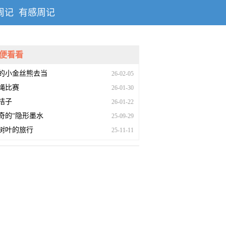
周记
有感周记
便看看
的小金丝熊去当
26-02-05
绳比赛
26-01-30
桔子
26-01-22
奇的“隐形墨水
25-09-29
树叶的旅行
25-11-11