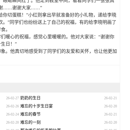
，眼眶瞬间红了。他走到教室中间，看着同学们一张张真
谢……谢谢大家……”
给你切蛋糕！”小红则拿出早就准备好的小礼物，递给李晓
欢。”同学们也纷纷送上了自己的祝福，有的给李晓明画了
零食。
们暖心的祝福，感觉心里暖暖的。他对大家说：“谢谢你
生日！”
印象。他真切地感受到了同学们的友爱和关怀，也让他更加
奶奶的生日
26-02-27
26-02-21
难忘的十岁生日宴
26-02-26
26-02-20
难忘的春节
26-02-24
26-02-21
难忘的一刻
26-02-20
26-02-20