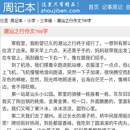
首页
记事周记
位置 :
周记本
>
小学
>
三年级
>
潮汕之行作文700字
潮汕之行作文700字
寒假里，我盼望已久的潮汕之行终于成行了。一想到有那
住流了出来。那天早上六点，天还黑乎乎的，妈妈就带我出发
在车窗上，雨刮器左一下右一下，像在跟我们招手。
到了机场，我们撑着伞跑进航站楼，衣服湿了一点点，但
上飞机，飞机慢慢地滑向跑道，突然一下子加速，很快腾空而
灰色的棉被，忽然，阳光哗地照进来，云海白茫茫一片，像棉
边，舍不得眨眼。
第一站是汕头小公园。那里的骑楼一栋挨着一栋，灰灰旧
我买了刚出锅的蚝烙，金黄金黄，咬一口，外面脆脆的，里面
去。我们又喝了果汁冰，冰冰凉凉，甜到心里。
第二天我们去了潮州。走过长长的湘子桥，桥中间是用船
思！牌坊街好热闹，到处都是香味。我吃到了圆滚滚的牛肉丸