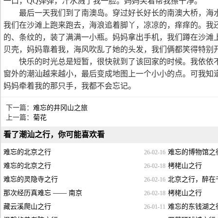
一口，QQ弹弹，汁水溅了我一脸。妈妈笑着帮我擦干净。
最后一天我们到了南澳岛。穿过好长好长的南澳大桥，海
我们在沙滩上跑来跑去，海浪追着脚丫，凉凉的，痒痒的。我
的、条纹的，装了满满一小瓶。妈妈拿出手机，我们蹲在沙滩
贝壳，妈妈靠着我，海风吹乱了她的头发，我们俩都笑得特别
快乐的时光总是短暂，很快就到了该回家的时候。我依依
窗外的潮汕越来越小，最后变成地图上一个小小的点。可我知
妈妈牵着我的那只手，我都不会忘记。
下一篇：
难忘的井冈山之旅
上一篇：
菊花
看了潮汕之行，你可能喜欢看
难忘的北京之行
难忘的博物馆之
26-02-16
难忘的北京之行
栲栳山之行
26-02-18
难忘的灵隐寺之行
北京之行，醉在
26-02-16
那次经历真难忘 —— 南京
栲栳山之行
26-02-18
藏云溪爬山之行
难忘的东钱湖之
26-01-11