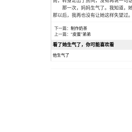
筒，转身走出了房间，没有再说一句
那一次，妈妈生气了。我知道，
那以后，我再也没有让她这样失望过
下一篇：
制作奶茶
上一篇：
“皮蛋”弟弟
看了她生气了，你可能喜欢看
他生气了