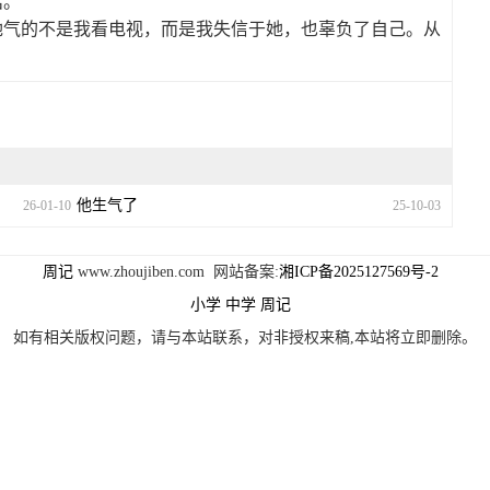
话。
她气的不是我看电视，而是我失信于她，也辜负了自己。从
。
他生气了
26-01-10
25-10-03
周记
www.zhoujiben.com 网站备案:
湘ICP备2025127569号-2
小学
中学
周记
如有相关版权问题，请与本站联系，对非授权来稿,本站将立即删除。