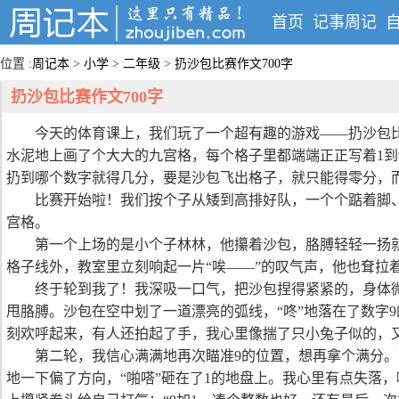
首页
记事周记
位置 :
周记本
>
小学
>
二年级
>
扔沙包比赛作文700字
扔沙包比赛作文700字
今天的体育课上，我们玩了一个超有趣的游戏——扔沙包
水泥地上画了个大大的九宫格，每个格子里都端端正正写着1到
扔到哪个数字就得几分，要是沙包飞出格子，就只能得零分，
比赛开始啦！我们按个子从矮到高排好队，一个个踮着脚
宫格。
第一个上场的是小个子林林，他攥着沙包，胳膊轻轻一扬就
格子线外，教室里立刻响起一片“唉——”的叹气声，他也耷拉
终于轮到我了！我深吸一口气，把沙包捏得紧紧的，身体
甩胳膊。沙包在空中划了一道漂亮的弧线，“咚”地落在了数字9
刻欢呼起来，有人还拍起了手，我心里像揣了只小兔子似的，
第二轮，我信心满满地再次瞄准9的位置，想再拿个满分。
地一下偏了方向，“啪嗒”砸在了1的地盘上。我心里有点失落