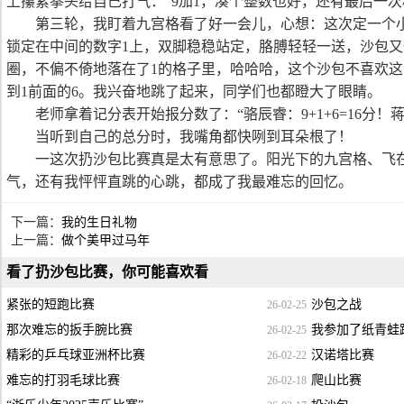
上攥紧拳头给自己打气：“9加1，凑个整数也好，还有最后一次
第三轮，我盯着九宫格看了好一会儿，心想：这次定一个
锁定在中间的数字1上，双脚稳稳站定，胳膊轻轻一送，沙包
圈，不偏不倚地落在了1的格子里，哈哈哈，这个沙包不喜欢
到1前面的6。我兴奋地跳了起来，同学们也都瞪大了眼睛。
老师拿着记分表开始报分数了：“骆辰睿：9+1+6=16分！蒋晓
当听到自己的总分时，我嘴角都快咧到耳朵根了！
一这次扔沙包比赛真是太有意思了。阳光下的九宫格、飞
气，还有我怦怦直跳的心跳，都成了我最难忘的回忆。
下一篇：
我的生日礼物
上一篇：
做个美甲过马年
看了扔沙包比赛，你可能喜欢看
紧张的短跑比赛
沙包之战
26-02-25
那次难忘的扳手腕比赛
我参加了纸青蛙
26-02-25
精彩的乒乓球亚洲杯比赛
汉诺塔比赛
26-02-22
难忘的打羽毛球比赛
爬山比赛
26-02-18