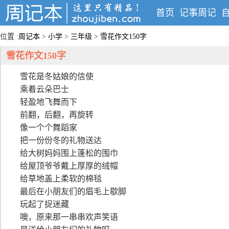
首页
记事周记
位置 :
周记本
>
小学
>
三年级
>
雪花作文150字
雪花作文150字
雪花是冬姑娘的信使
乘着云朵巴士
轻盈地飞舞而下
前翻，后翻，再旋转
像一个个舞蹈家
把一份份冬的礼物送达
给大树妈妈围上蓬松的围巾
给屋顶爷爷戴上厚厚的绒帽
给草地盖上柔软的棉毯
最后在小朋友们的眉毛上歇脚
玩起了捉迷藏
噢，原来那一串串欢声笑语