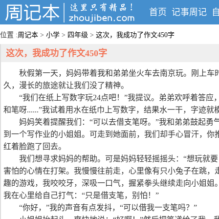
首页
记事周记
位置 :
周记本
>
小学
>
四年级
>
这次，我成功了作文450字
这次，我成功了作文450字
秋假第一天，妈妈带着我和弟弟坐火车去南京玩。刚上车
久，漫长的旅途就让我们没了精神。
“我们在纸上写数字玩24点吧！”我提议。弟弟欢呼着答应
和笔呀......”我试着用水在纸巾上写数字，结果水一干，字迹就
妈妈笑着提醒我们：“可以去借支笔呀。”我和弟弟鼓起勇
到一个写作业的小姐姐。可走到她面前，我们却手心冒汗，你
红着脸跑了回去。
我们想寻求妈妈的帮助。可是妈妈轻轻摇摇头：“想玩就要
害怕的心情在打架。我慢慢往前走，心里像有只小兔子在跳，
趣的游戏，我咬咬牙，深吸一口气，握紧拳头继续走向小姐姐
我在心里给自己打气：“只是借支笔，别怕！”
“你好，”我的声音有点发抖，“可以借我一支笔吗？”